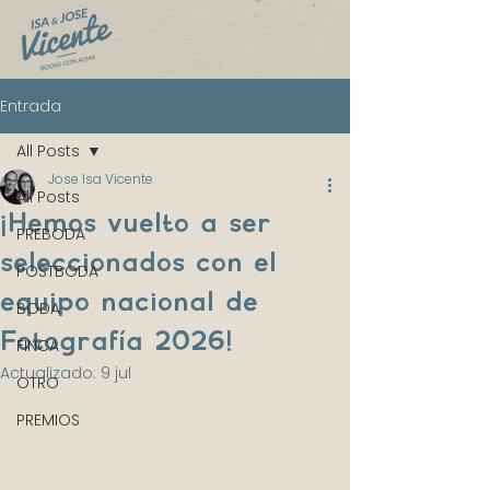
Entrada
All Posts
Jose Isa Vicente
All Posts
¡Hemos vuelto a ser
PREBODA
seleccionados con el
POSTBODA
equipo nacional de
BODA
Fotografía 2026!
FINCA
Actualizado:
9 jul
OTRO
PREMIOS