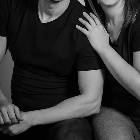
ISA
&
OSE