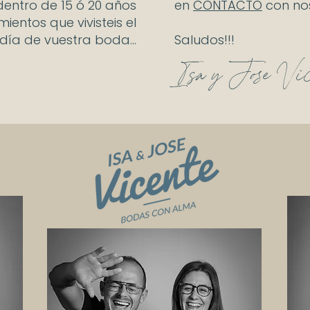
entro de 15 ó 20 años
en
CONTACTO
con nos
mientos que vivisteis el
día de vuestra boda…
Saludos!!!
Isa y Jose Vic