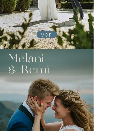
ver
Melani
& Remi
Boda en Conde Rodrigo