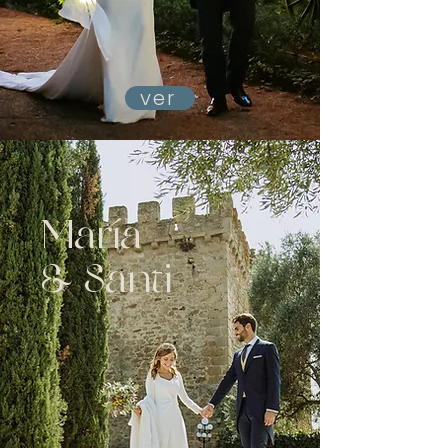
ver
María
& Santi
Boda en Cáceres