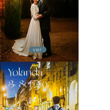
ver
Yolanda
& Sergio
Boda en Madrid
Posboda en Lisboa