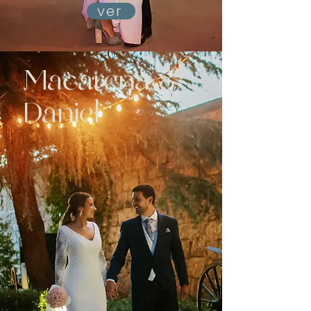
ver
Macarena &
Daniel
Boda en el Palacio Montarco