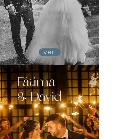
ver
Fátima
& David
Boda en Zamora