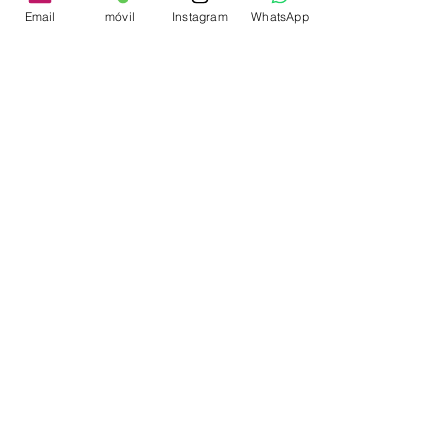
Email
móvil
Instagram
WhatsApp
ver
Nerea
& Carlos
Boda en Palacio Montarco