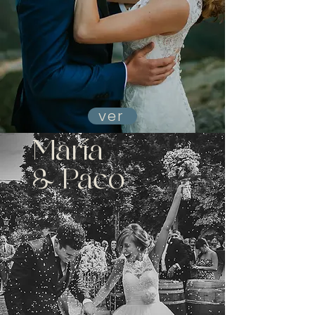
ver
María
& Paco
Boda en Hacienda Azorita
Salamanca