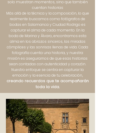
solo muestran momentos, sino que también
cuentan historias
Más allá de la técnica y la composición, lo que
realmente buscamos como fotógrafos de
bodas en Salamanca y Ciudad Rodrigo es
capturar el alma de cada momento. En la
boda de Marina y Álvaro, encontramos esta
alma en los abrazos sinceros, las miradas
cómplices y las sonrisas llenas de vida. Cada
fotografía cuenta una historia, y nuestra
misión es asegurarnos de que esas historias
sean contadas con autenticidad y corazón.
Nuestro enfoque se centra en capturar la
emoción y la esencia de tu celebración,
creando recuerdos que te acompañarán
toda la vida.