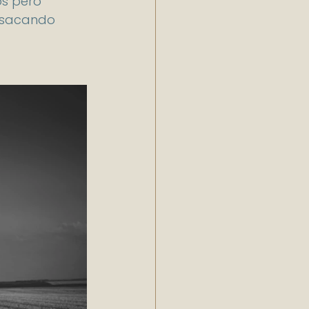
s pero 
y sacando 