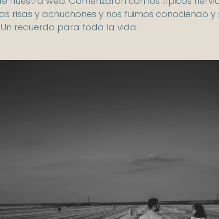
de nuestra web. Comenzaron con los típicos nervio
 las risas y achuchones y nos fuimos conociendo 
 Un recuerdo para toda la vida.